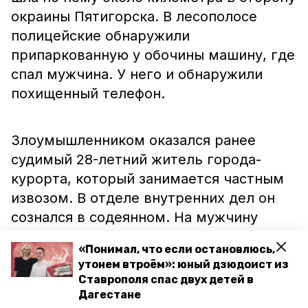
окраины Пятигорска. В лесополосе
полицейские обнаружили
припаркованную у обочины машину, где
спал мужчина. У него и обнаружили
похищенный телефон.
Злоумышленником оказался ранее
судимый 28-летний житель города-
курорта, который занимается частным
извозом. В отделе внутренних дел он
сознался в содеянном. На мужчину
возбуждено уголовное дело за кражу.
«Понимал, что если остановлюсь,
Телефон изъяли и вернули законному
утонем втроём»: юный дзюдоист из
владельцу, сообщили в ГУ МВД России
Ставрополя спас двух детей в
по СК.
Дагестане