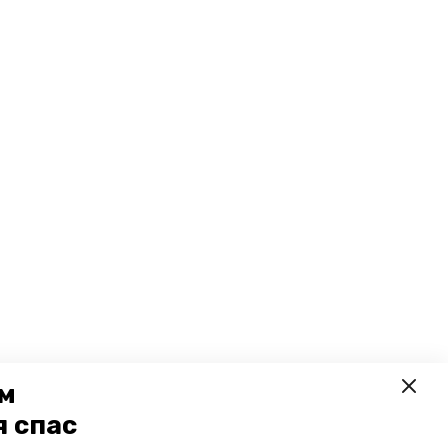
ем
я спас