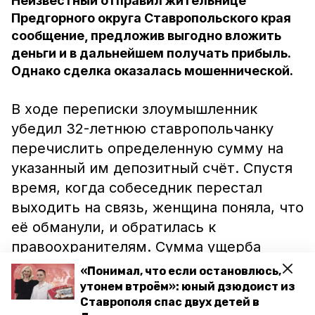
Неизвестный отправил жительнице
Предгорного округа Ставропольского края
сообщение, предложив выгодно вложить
деньги и в дальнейшем получать прибыль.
Однако сделка оказалась мошеннической.
В ходе переписки злоумышленник
убедил 32-летнюю ставропольчанку
перечислить определенную сумму на
указанный им депозитный счёт. Спустя
время, когда собеседник перестал
выходить на связь, женщина поняла, что
её обманули, и обратилась к
правоохранителям. Сумма ущерба
составила около 500 тысяч рублей.
«Понимал, что если остановлюсь,
утонем втроём»: юный дзюдоист из
Ставрополя спас двух детей в
По факту мошенничества возбудили