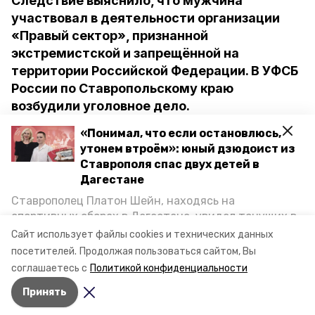
Следствие выяснило, что мужчина
участвовал в деятельности организации
«Правый сектор», признанной
экстремистской и запрещённой на
территории Российской Федерации. В УФСБ
России по Ставропольскому краю
возбудили уголовное дело.
«Понимал, что если остановлюсь,
21 сентября 2021 года Кировский
утонем втроём»: юный дзюдоист из
районный суд признал ставропольца
Ставрополя спас двух детей в
Дагестане
виновным и приговорил его к 2 годам и
Ставрополец Платон Шейн, находясь на
10 месяцам колонии, с ограничением
спортивных сборах в Дегестане, увидел тонущих в
свободы на 10 месяцев.
Каспийском море детей и бросился на помощь. По
Сайт использует файлы cookies и технических данных
возвращении домой, отважного мальчика
посетителей.
Продолжая пользоваться сайтом, Вы
пригласили в министерство образования края и
соглашаетесь с
Политикой конфиденциальности
наградили. Корреспондент «Победы26» пообщался
Принять
с юным героем.