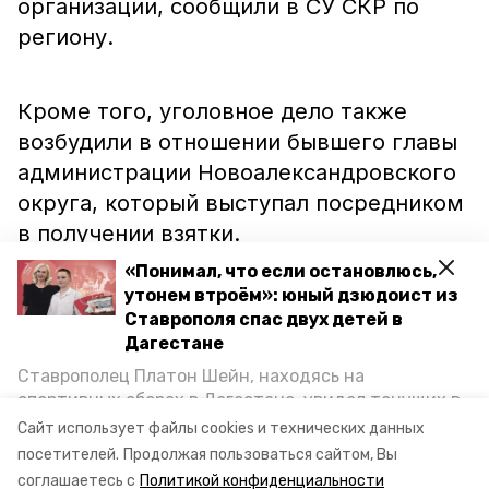
организации, сообщили в СУ СКР по
региону.
Кроме того, уголовное дело также
возбудили в отношении бывшего главы
администрации Новоалександровского
округа, который выступал посредником
в получении взятки.
«Понимал, что если остановлюсь,
утонем втроём»: юный дзюдоист из
Как сообщили в ГУ МВД России по
Ставрополя спас двух детей в
Ставрополью, экс-руководителя отдела
Дагестане
экономической безопасности
Ставрополец Платон Шейн, находясь на
Новоалександровского округа уже
спортивных сборах в Дегестане, увидел тонущих в
Каспийском море детей и бросился на помощь. По
уволили из органов. В отношении
Сайт использует файлы cookies и технических данных
возвращении домой, отважного мальчика
посетителей.
Продолжая пользоваться сайтом, Вы
второго подозреваемого проводится
пригласили в министерство образования края и
соглашаетесь с
Политикой конфиденциальности