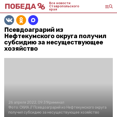
Все новости
Ставропольского
края
Псевдоаграрий из
Нефтекумского округа получил
субсидию за несуществующее
хозяйство
26 апреля 2022, 09:31
Криминал
Фото:
СКИА //
Псевдоаграрий из Нефтекумского округа
получил субсидию за несуществующее хозяйство