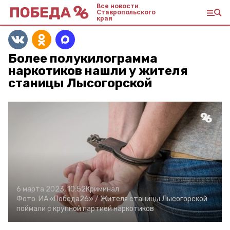
Все новости
Ставропольского
края
Более полукилограмма
наркотиков нашли у жителя
станицы Лысогорской
6 марта 2023, 10:52
Криминал
Фото:
ИА «Победа26» /
Жителя станицы Лысогорской
поймали с крупной партией наркотиков