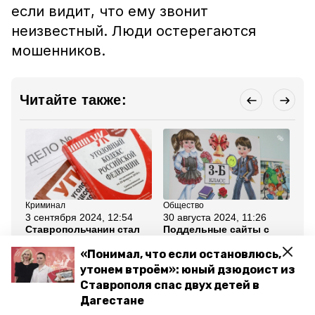
если видит, что ему звонит
неизвестный. Люди остерегаются
мошенников.
Читайте также:
Криминал
Общество
Об
3 сентября 2024, 12:54
30 августа 2024, 11:26
28
Ставропольчанин стал
Поддельные сайты с
Мо
жертвой мошенника,
дешёвой школьной
ар
который обманул его на
канцелярией создают
об
«Понимал, что если остановлюсь,
6 млн рублей
для обмана россиян
Te
утонем втроём»: юный дзюдоист из
Ставрополя спас двух детей в
Все новости
Дагестане