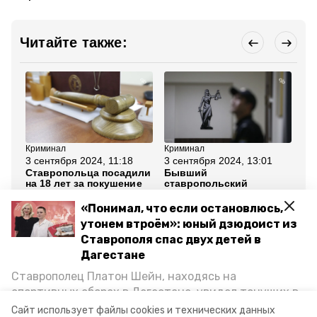
Читайте также:
Криминал
Криминал
Кр
3 сентября 2024, 11:18
3 сентября 2024, 13:01
2 
Ставропольца посадили
Бывший
Ст
на 18 лет за покушение
ставропольский
не
на теракт в кинотеатре
автоинспектор-
те
взяточник не добился
ру
«Понимал, что если остановлюсь,
смягчения приговора
ре
утонем втроём»: юный дзюдоист из
Ставрополя спас двух детей в
Все новости
Дагестане
Ставрополец Платон Шейн, находясь на
ставропольский край
суд
спортивных сборах в Дегестане, увидел тонущих в
Каспийском море детей и бросился на помощь. По
Сайт использует файлы cookies и технических данных