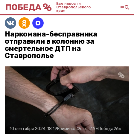
Все новости
Ставропольского
края
Наркомана-бесправника
отправили в колонию за
смертельное ДТП на
Ставрополье
10 сентября 2024, 18:19
Криминал
Фото:
ИА «Победа26»