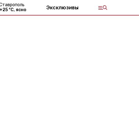
Ставрополь
Эксклюзивы
+
25
°С,
ясно