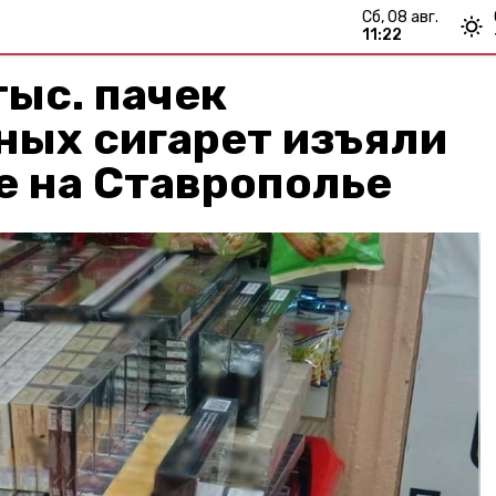
сб, 08 авг.
11:22
тыс. пачек
ных сигарет изъяли
е на Ставрополье