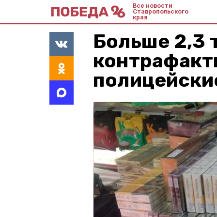
Все новости
Ставропольского
края
Больше 2,3 
контрафакт
полицейски