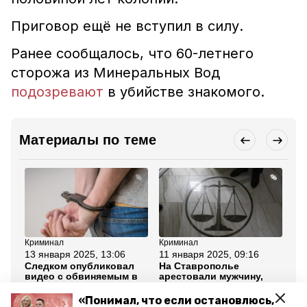
Приговор ещё не вступил в силу.
Ранее сообщалось, что 60-летнего
сторожа из Минеральных Вод
подозревают
в убийстве знакомого.
Материалы по теме
Криминал
Криминал
Кр
13 января 2025, 13:06
11 января 2025, 09:16
10
Следком опубликовал
На Ставрополье
Ут
видео с обвиняемым в
арестовали мужчину,
че
избиении до смерти
подозреваемого в
ст
жителя Ставрополья
избиении знакомого до
пе
«Понимал, что если остановлюсь,