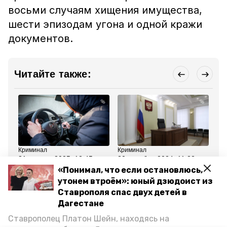
восьми случаям хищения имущества,
шести эпизодам угона и одной кражи
документов.
Читайте также:
Криминал
Криминал
Кр
31 января 2025, 12:45
20 декабря 2024, 11:22
27
Почти 150 угонов и краж
Пятигорчанин
Жи
«Понимал, что если остановлюсь,
автомобилей раскрыли
предстанет перед судом
за
утонем втроём»: юный дзюдоист из
на Ставрополье в 2024
за угон пяти
ма
году
автомобилей и кражу
Ставрополя спас двух детей в
кроссовок
Дагестане
Ставрополец Платон Шейн, находясь на
Все новости