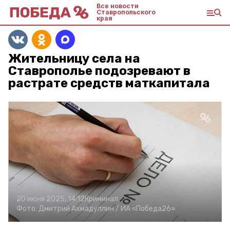
Все новости
Ставропольского
края
Жительницу села на
Ставрополье подозревают в
растрате средств маткапитала
20 июня 2025, 14:12
Криминал
Фото:
Дмитрий Ахмадуллин /
ИА «Победа26»