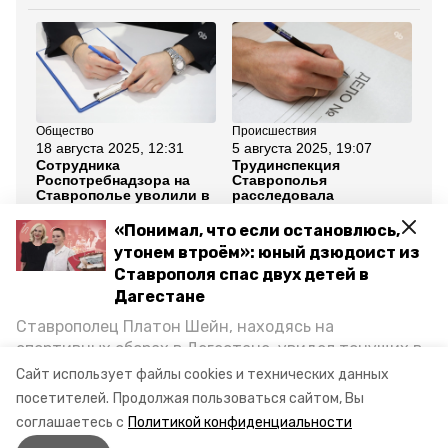
Общество
Происшествия
Пр
18 августа 2025, 12:31
5 августа 2025, 19:07
9 
Сотрудника
Трудинспекция
Не
Роспотребнадзора на
Ставрополья
ст
Ставрополье уволили в
расследовала
ли
связи с утратой доверия
несчастный случай с
тр
помощником
пр
«Понимал, что если остановлюсь,
комбайнёра
утонем втроём»: юный дзюдоист из
Ставрополя спас двух детей в
Все новости
Дагестане
Ставрополец Платон Шейн, находясь на
заправка
прокуратура ставрополья
спортивных сборах в Дегестане, увидел тонущих в
Каспийском море детей и бросился на помощь. По
Сайт использует файлы cookies и технических данных
противопожарная безопасность
возвращении домой, отважного мальчика
посетителей.
Продолжая пользоваться сайтом, Вы
пригласили в министерство образования края и
соглашаетесь с
Политикой конфиденциальности
наградили. Корреспондент «Победы26» пообщался
Авторы:
Вероника Николаева