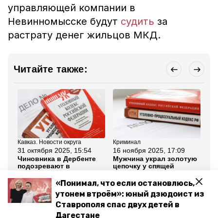
управляющей компании в
Невинномысске будут
судить
за
растрату денег жильцов МКД.
Читайте также:
Кавказ. Новости округа
Криминал
Кар
31 октября 2025, 15:54
16 ноября 2025, 17:09
16
Чиновника в Дербенте
Мужчина украл золотую
Ка
подозревают в
цепочку у спящей
об
незаконном
жительницы Пятигорска
по
распределении
по
«Понимал, что если остановлюсь,
муниципальных земель
ка
утонем втроём»: юный дзюдоист из
Ставрополя спас двух детей в
Все новости
Дагестане