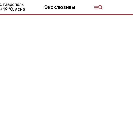
Ставрополь
Эксклюзивы
+
19
°С,
ясно