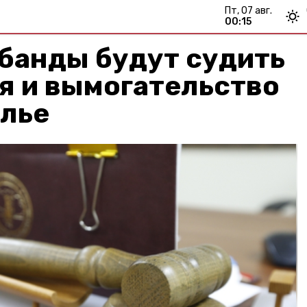
пт, 07 авг.
00:15
банды будут судить
я и вымогательство
олье