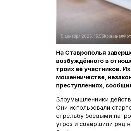
5 декабря 2025, 13:53
Криминал
Фот
На Ставрополья заверш
возбуждённого в отнош
троих её участников. И
мошенничестве, незакон
преступлениях, сообщил
Злоумышленники действо
Они использовали старт
стрельбу боевыми патро
угроз и совершили ряд н