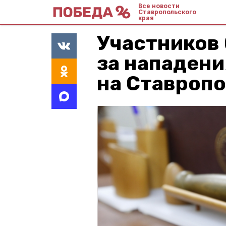
Все новости
Ставропольского
края
Участников 
за нападени
на Ставроп