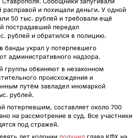
и Ставрополя. Сообщники запугивали
 расправой и похищали деньги. У одной
али 50 тыс. рублей и требовали ещё
й пострадавший передал
. рублей и обратился в полицию.
ов банды украл у потерпевшего
 от административного надзора.
й группы обвиняют в незаконном
стительного происхождения и
анным путём завладел иномаркой
с. рублей.
й потерпевшим, составляет около 700
ано на рассмотрение в суд. Все участники
дятся под стражей.
девять лет колонии
получил
глава КФХ на