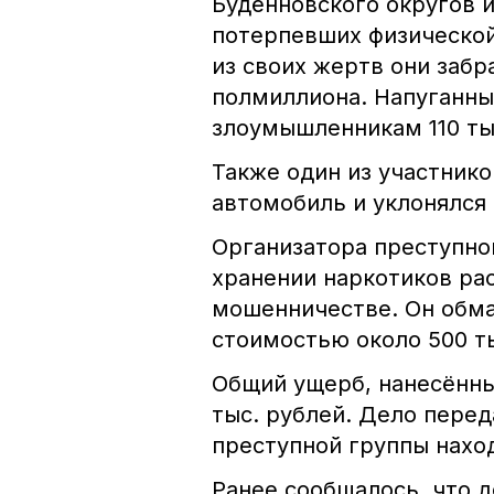
Будённовского округов 
потерпевших физической
из своих жертв они забр
полмиллиона. Напуганны
злоумышленникам 110 тыс
Также один из участник
автомобиль и уклонялся
Организатора преступно
хранении наркотиков ра
мошенничестве. Он обм
стоимостью около 500 ты
Общий ущерб, нанесённы
тыс. рублей. Дело перед
преступной группы нахо
Ранее сообщалось, что 