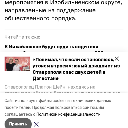
мероприятия в Изобильненском округе,
направленные на поддержание
общественного порядка.
Читайте также:
В Михайловске будут судить водителя
молкомбината за мошенничество на 280 тыс.
«Понимал, что если остановлюсь,
Ставропольчанка продала квартиру и машину, а
утонем втроём»: юный дзюдоист из
выручку перевела мошенникам
Ставрополя спас двух детей в
Дагестане
В Изобильном возбудили уголовное дело после
Ставрополец Платон Шейн, находясь на
уличной драки
спортивных сборах в Дегестане, увидел тонущих в
Каспийском море детей и бросился на помощь. По
Сайт использует файлы cookies и технических данных
возвращении домой, отважного мальчика
александр бастрыкин
изобильный
посетителей.
Продолжая пользоваться сайтом, Вы
пригласили в министерство образования края и
соглашаетесь с
Политикой конфиденциальности
наградили. Корреспондент «Победы26» пообщался
следком
Принять
с юным героем.