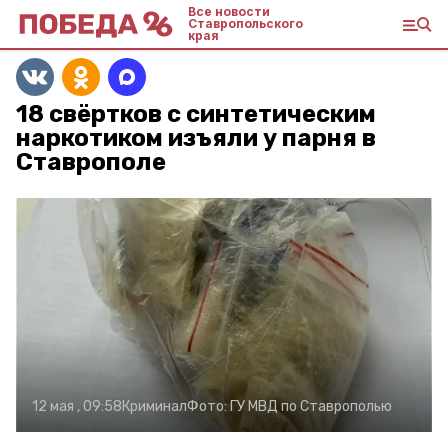
Все новости
Ставропольского
края
18 свёртков с синтетическим
наркотиком изъяли у парня в
Ставрополе
12 мая , 09:58
Криминал
Фото:
ГУ МВД по Ставрополью