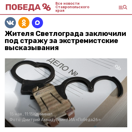
Все новости
Ставропольского
края
Жителя Светлограда заключили
под стражу за экстремистские
высказывания
15 мая , 11:15
Криминал
Фото:
Дмитрий Ахмадуллин /
ИА «Победа26»