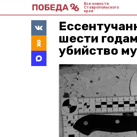
Все новости
Ставропольского
края
Ессентучанк
шести годам
убийство му