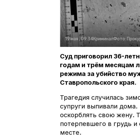
19 мая , 09:34
Криминал
Фото:
Проку
Суд приговорил 36-лет
годам и трём месяцам 
режима за убийство му
Ставропольского края.
Трагедия случилась зим
супруги выпивали дома.
оскорблять свою жену. Т
потерпевшего в грудь и 
месте.