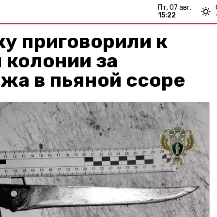
пт, 07 авг.
15:22
у приговорили к
 колонии за
жа в пьяной ссоре