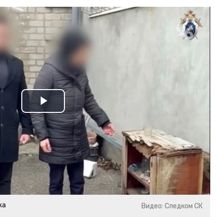
Play
Video
жа
Видео: Следком СК