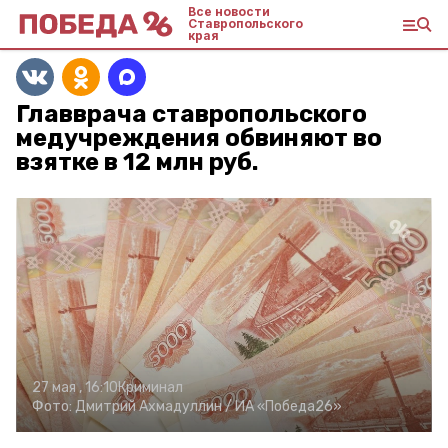
Все новости
Ставропольского
края
Главврача ставропольского
медучреждения обвиняют во
взятке в 12 млн руб.
27 мая , 16:10
Криминал
Фото:
Дмитрий Ахмадуллин /
ИА «Победа26»