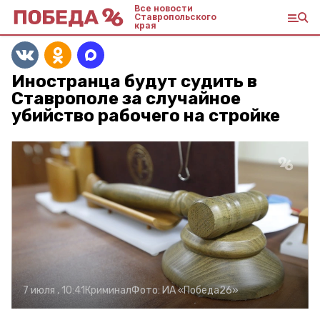
Все новости
Ставропольского
края
Иностранца будут судить в
Ставрополе за случайное
убийство рабочего на стройке
7 июля , 10:41
Криминал
Фото:
ИА «Победа26»