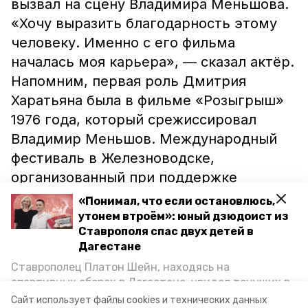
вызвал на сцену Владимира Меньшова.
«Хочу выразить благодарность этому
человеку. Именно с его фильма
началась моя карьера», — сказал актёр.
Напомним, первая роль Дмитрия
Харатьяна была в фильме «Розыгрыш»
1976 года, который срежиссировал
Владимир Меньшов. Международный
фестиваль в Железноводске,
организованный при поддержке
краевого правительства и губернатора
«Понимал, что если остановлюсь,
Ставрополья, пройдёт до начала июня.
утонем втроём»: юный дзюдоист из
Ставрополя спас двух детей в
За это время здесь
представят
Дагестане
конкурсную программу, состоящую из
Ставрополец Платон Шейн, находясь на
12 игровых и 12 документальных
спортивных сборах в Дегестане, увидел тонущих в
фильмов.
Каспийском море детей и бросился на помощь. По
Сайт использует файлы cookies и технических данных