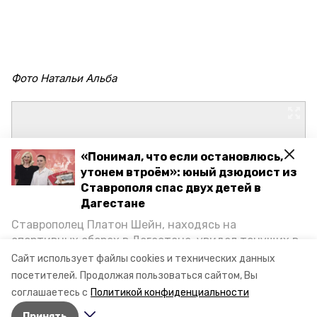
Фото Натальи Альба
«Понимал, что если остановлюсь,
утонем втроём»: юный дзюдоист из
Ставрополя спас двух детей в
Дагестане
Ставрополец Платон Шейн, находясь на
спортивных сборах в Дегестане, увидел тонущих в
Каспийском море детей и бросился на помощь. По
Сайт использует файлы cookies и технических данных
возвращении домой, отважного мальчика
посетителей.
Продолжая пользоваться сайтом, Вы
пригласили в министерство образования края и
соглашаетесь с
Политикой конфиденциальности
наградили. Корреспондент «Победы26» пообщался
Принять