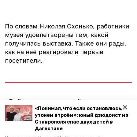
По словам Николая Охонько, работники
музея удовлетворены тем, какой
получилась выставка. Также они рады,
как на неё реагировали первые
посетители.
«Всё вместе в этой среде очень
«Понимал, что если остановлюсь,
хорошо работает. Впечатления
утонем втроём»: юный дзюдоист из
нашего творческого коллектива: мы
Ставрополя спас двух детей в
довольны. Нам удалась работа. Нам
Дагестане