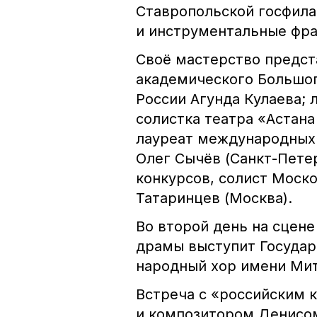
Ставропольской госфила
и инструментальные фра
Своё мастерство предст
академического Большог
России Агунда Кулаева;
солистка театра «Астана
лауреат международных 
Олег Сычёв (Санкт-Пете
конкурсов, солист Моск
Татаринцев (Москва).
Во второй день на сцен
драмы выступит Государ
народный хор имени Мит
Встреча с «российским 
и композитором Денисо