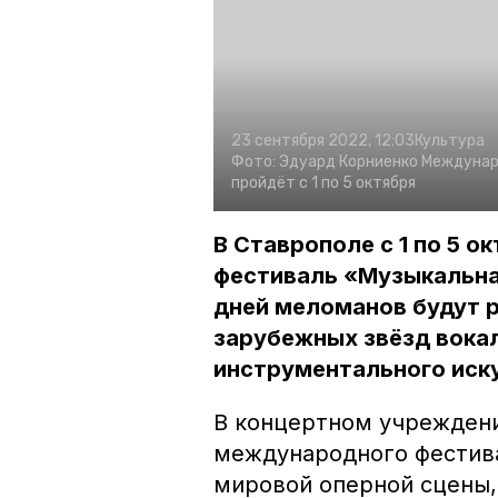
23 сентября 2022, 12:03
Культура
Фото:
Эдуард Корниенко
Междунар
пройдёт с 1 по 5 октября
В Ставрополе с 1 по 5 
фестиваль «Музыкальная
дней меломанов будут 
зарубежных звёзд вокал
инструментального иск
В концертном учреждени
международного фестива
мировой оперной сцены,