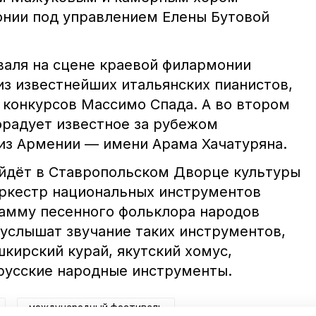
нии под управлением Елены Бутовой
валя на сцене краевой филармонии
из известнейших итальянских пианистов,
конкурсов Массимо Спада. А во втором
радует известное за рубежом
из Армении — имени Арама Хачатуряна.
йдёт в Ставропольском Дворце культуры
ркестр национальных инструментов
амму песенного фольклора народов
 услышат звучание таких инструментов,
шкирский курай, якутский хомус,
русские народные инструменты.
международный фестиваль