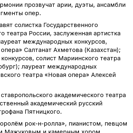
рмонии прозвучат арии, дуэты, ансамбли
гменты опер.
авят солистка Государственного
о театра России, заслуженная артистка
 лауреат международных конкурсов,
 опера» Салтанат Ахметова (Казахстан);
конкурсов, солист Мариинского театра
рбург); лауреат международных
овского театра «Новая опера» Алексей
е ставропольского академического театра
ственный академический русский
рофана Пятницкого.
королём рок-н-ролла», пианистом, певцом
м Мажуковым и камерным хором