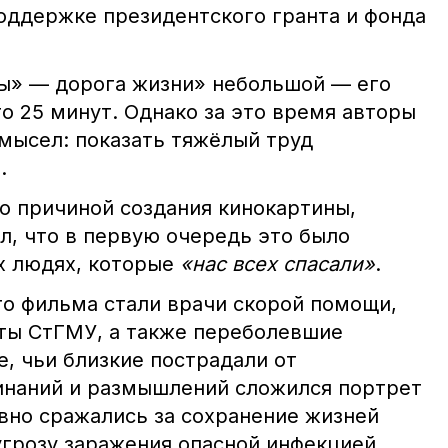
оддержке президентского гранта и фонда
ы» — дорога жизни» небольшой — его
о 25 минут. Однако за это время авторы
амысел: показать тяжёлый труд
.
о причиной создания кинокартины,
л, что в первую очередь это было
х людях, которые
«нас всех спасали»
.
о фильма стали врачи скорой помощи,
ты СтГМУ, а также переболевшие
, чьи близкие пострадали от
инаний и размышлений сложился портрет
вно сражались за сохранение жизней
угрозу заражения опасной инфекцией.