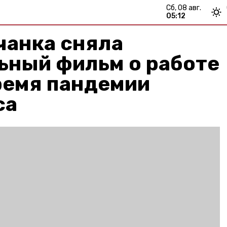
сб, 08 авг.
05:12
чанка сняла
ьный фильм о работе
ремя пандемии
са