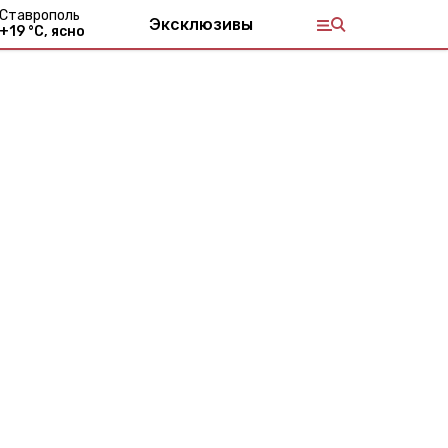
Ставрополь
Эксклюзивы
+
19
°С,
ясно