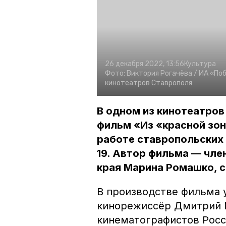
26 декабря 2022, 13:56
Культура
Фото:
Виктория Рогачёва /
ИА «По
кинотеатров Ставрополя
В одном из кинотеатро
фильм «Из «красной зо
работе ставропольских 
19. Автор фильма — чл
края Марина Ромашко, 
В производстве фильма 
кинорежиссёр Дмитрий 
кинематографистов Росс