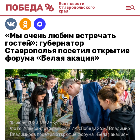
Все новости
Ставропольского
края
«Мы очень любим встречать
гостей»: губернатор
Ставрополья посетил открытие
форума «Белая акация»
10 июня 2023, 20:39
Культура
Фото:
Александр Скрыпник /
ИА «Победа26» /
Владимир
Владимиров посетил открытие форума «Белая акация»