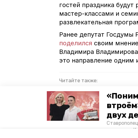
гостей праздника будут
мастер-классами и семи
развлекательная програ
Ранее депутат Госдумы 
поделился
своим мнение
Владимира Владимирова.
это направление одним 
Читайте также:
Глава Ставрополья: «Движен
«Поним
для молодёжи края
втроём
Эксперт: глава Ставрополья 
двух д
Ставрополец
тонущих в К
ставрополь
фестиваль
отважного м