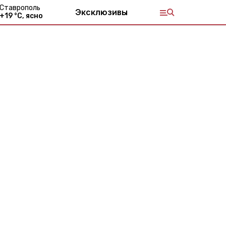
Ставрополь
Эксклюзивы
+
19
°С,
ясно