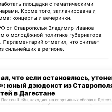
 работать площадки с тематическими
нарами. Кроме того, запланирована и
мма: концерты и вечеринки.
РФ от Ставрополья Владимир Иванов
м о молодёжной политике губернатора
 Парламентарий отметил, что считает
из сильнейших в регионе.
ие Первых» станет важной стартовой площадкой
ал, что если остановлюсь, утон
»: юный дзюдоист из Ставропол
развивает край как лидера в работе с молодёжью
етей в Дагестане
 Платон Шейн, находясь на спортивных сборах в Дегест
аспийском море детей и бросился на помощь. По возвра
альчика пригласили в министерство образования края и