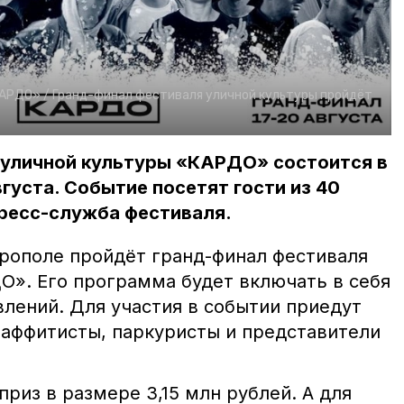
АРДО» /
Гранд-финал фестиваля уличной культуры пройдёт
 уличной культуры «КАРДО» состоится в
вгуста. Событие посетят гости из 40
пресс-служба фестиваля.
аврополе пройдёт гранд-финал фестиваля
О». Его программа будет включать в себя
влений. Для участия в событии приедут
раффитисты, паркуристы и представители
приз в размере 3,15 млн рублей. А для