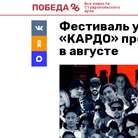
Все новости
Ставропольского
края
Фестиваль 
«КАРДО» пр
в августе