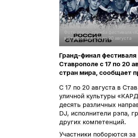
15 июля 2023, 09:02
Культура
Фото:
пресс-служба фестиваля «К
в Ставрополе с 17 по 20 августа
Гранд-финал фестиваля
Ставрополе с 17 по 20 а
стран мира, сообщает 
С 17 по 20 августа в Ст
уличной культуры «КАРД
десять различных напра
DJ, исполнители рэпа, г
других компетенций.
Участники поборются за 