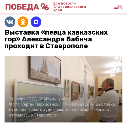
Все новости
Ставропольского
края
Выставка «певца кавказских
гор» Александра Бабича
проходит в Ставрополе
7 ноября 2023, 12:14
Культура
Фото:
Сергей Пархисенко /
ИА «Победа26» /
Выставка
ставропольского художника, воспевающего Кавказ,
открылась в Ставрополе