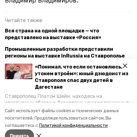
Владимир Владимиров.
Читайте также:
Вся страна на одной площадке — что
представлено на выставке «Россия»
Промышленные разработки представили
регионы на выставке InRussia на Ставрополье
«Понимал, что если остановлюсь,
Полпред президента в СКФО и губернатор
утонем втроём»: юный дзюдоист из
Ставрополья посетили фестиваль народных
Ставрополя спас двух детей в
культур
Дагестане
Ставрополец Платон Шейн, находясь на
ставропольский край
художник
спортивных сборах в Дегестане, увидел тонущих в
Каспийском море детей и бросился на помощь. По
Сайт использует файлы cookies и технических данных
выставка
возвращении домой, отважного мальчика
посетителей.
Продолжая пользоваться сайтом, Вы
пригласили в министерство образования края и
соглашаетесь с
Политикой конфиденциальности
наградили. Корреспондент «Победы26» пообщался
Авторы:
Евгения Перцева
Принять
с юным героем.