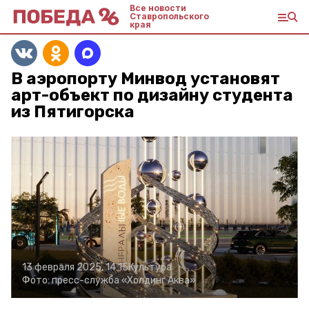
Все новости
Ставропольского
края
В аэропорту Минвод установят
арт-объект по дизайну студента
из Пятигорска
13 февраля 2025, 14:15
Культура
Фото:
пресс-служба «Холдинг Аква»