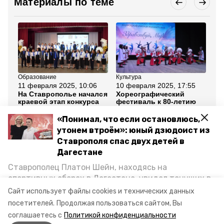
Материалы по теме
Образование
Культура
Об
11 февраля 2025, 10:06
10 февраля 2025, 17:55
10
На Ставрополье начался
Хореографический
У 
краевой этап конкурса
фестиваль к 80-летию
ос
«Учитель года России»
Победы пройдёт на
ре
Ставрополье
со
«Понимал, что если остановлюсь,
ар
утонем втроём»: юный дзюдоист из
Ставрополя спас двух детей в
Все новости
Дагестане
Ставрополец Платон Шейн, находясь на
конкурс дизайнеров
аэропорт минвод
спортивных сборах в Дегестане, увидел тонущих в
Каспийском море детей и бросился на помощь. По
Сайт использует файлы cookies и технических данных
арт-объект
возвращении домой, отважного мальчика
посетителей.
Продолжая пользоваться сайтом, Вы
пригласили в министерство образования края и
соглашаетесь с
Политикой конфиденциальности
наградили. Корреспондент «Победы26» пообщался