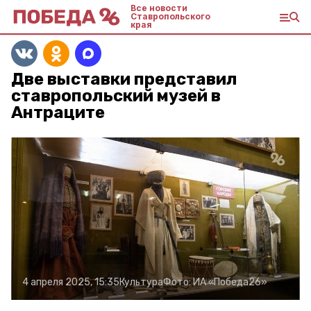
Все новости
Ставропольского
края
Две выставки представил
ставропольский музей в
Антраците
4 апреля 2025, 15:35
Культура
Фото:
ИА «Победа26»