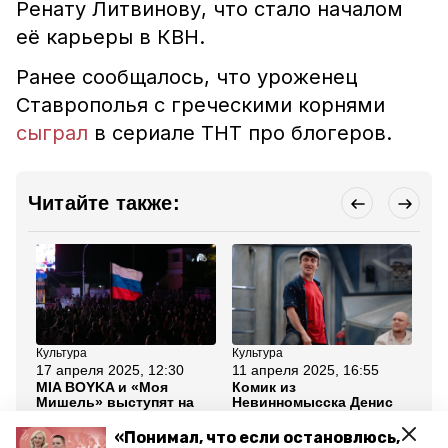
Ренату Литвинову, что стало началом
её карьеры в КВН.
Ранее сообщалось, что уроженец
Ставрополья с греческими корнями
сыграл
в сериале ТНТ про блогеров.
Читайте также:
Культура
Культура
Сп
17 апреля 2025, 12:30
11 апреля 2025, 16:55
31
MIA BOYKA и «Моя
Комик из
Ст
Мишель» выступят на
Невинномысска Денис
сп
Российской школьной
Дорохов рассказал о
по
весне в Ставрополе
новом сезоне «Однажды
«Т
«Понимал, что если остановлюсь,
в России»
пр