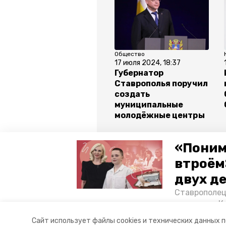
Общество
17 июля 2024, 18:37
Губернатор
Ставрополья поручил
создать
муниципальные
молодёжные центры
Все новости
«Поним
втроём
двух д
студвесна
ставрополь
Ставрополец
тонущих в К
Авторы:
Вероника Николаева
отважного м
Сайт использует файлы cookies и технических данных 
Корреспонде