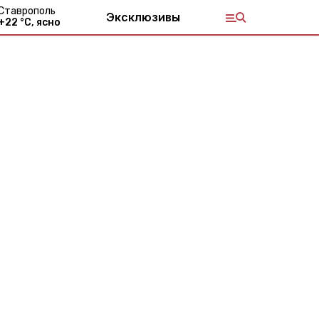
Ставрополь
Эксклюзивы
+
22
°С,
ясно