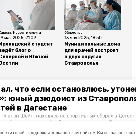
Кавказ. Новости округа
Общество
19 мая 2025, 21:09
13 мая 2025, 18:50
Ирландский студент
Муниципальные дома
ведёт блог о
для врачей построят
Северной и Южной
в двух округах
Осетии
Ставрополья
ал, что если остановлюсь, утон
»: юный дзюдоист из Ставропол
етей в Дагестане
 Платон Шейн, находясь на спортивных сборах в Дегест
аспийском море детей и бросился на помощь. По возвра
альчика пригласили в министерство образования края и
посетителей.
Продолжая пользоваться сайтом, Вы соглашаетесь 
нт «Победы26» пообщался с юным героем.