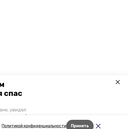
ем
я спас
ане, увидел
щении домой,
 наградили.
Лента новостей
с
Политикой конфиденциальности
Принять