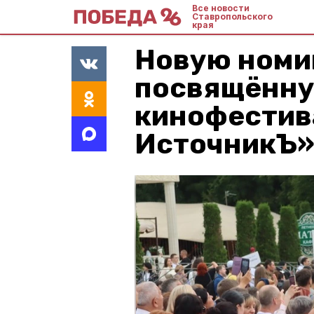
Все новости
Ставропольского
края
Новую номи
посвящённу
кинофестив
ИсточникЪ