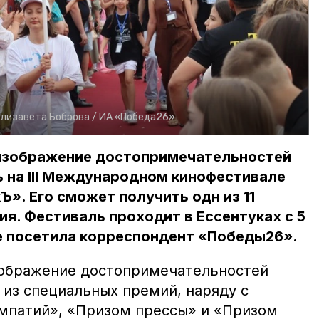
Елизавета Боброва /
ИА «Победа26»
изображение достопримечательностей
 на III Международном кинофестивале
». Его сможет получить одн из 11
я. Фестиваль проходит в Ессентуках с 5
ие посетила корреспондент «Победы26».
зображение достопримечательностей
 из специальных премий, наряду с
мпатий», «Призом прессы» и «Призом