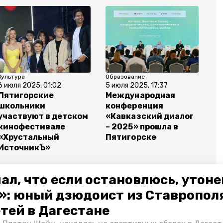
Культура
Образование
6 июля 2025, 01:02
5 июля 2025, 17:37
Пятигорские
Международная
школьники
конференция
участвуют в детском
«Кавказский диалог
кинофестивале
– 2025» прошла в
«Хрустальный
Пятигорске
ИсточникЪ»
ал, что если остановлюсь, утон
»: юный дзюдоист из Ставропол
етей в Дагестане
туки
кинофестиваль "хрустальный источникъ"