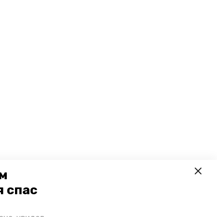
ем
я спас