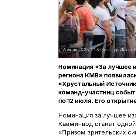
6 июля 2025, 01:32
Культура
Фото:
Номинация «За лучшее 
региона КМВ» появилась
«Хрустальный ИсточникЪ
команд-участниц событи
по 12 июля. Его открыт
Номинация за лучшее и
Кавминвод станет одной
«Призом зрительских си