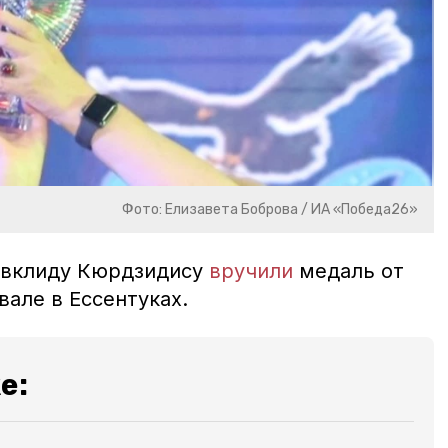
Фото: Елизавета Боброва / ИА «Победа26»
Эвклиду Кюрдзидису
вручили
медаль от
але в Ессентуках.
е: