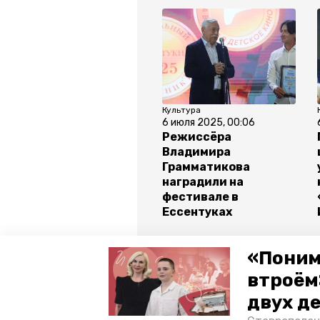
Культура
6 июля 2025, 00:06
Режиссёра
Владимира
Грамматикова
наградили на
фестивале в
Ессентуках
Все новости
«Поним
втроём
двух д
ставропольский край
ессен