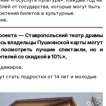
ние «Госуслуги Культура». Каждый год на
ублей от государства, которые могут быть
ретения билетов в культурные
не.
проекта — Ставропольский театр драмы
есь владельцы Пушкинской карты могут
 посмотреть лучшие спектакли, но и
ителей со скидкой в 10%»,
адимиров.
т стать подростки от 14 лет и молодые