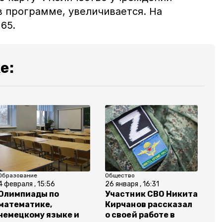
в программе, увеличивается. На
65.
е:
Образование
Общество
4 февраля , 15:56
26 января , 16:31
Олимпиады по
Участник СВО Никита
математике,
Кирчанов рассказал
немецкому языке и
о своей работе в