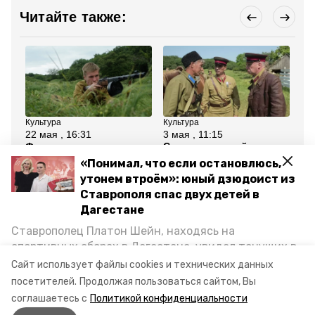
Читайте также:
Культура
Культура
Кул
22 мая , 16:31
3 мая , 11:15
24
Фильм ставропольца
Ставропольский
Му
Масальского вошёл в
режиссёр Масальский
вы
«Понимал, что если остановлюсь,
шорт-лист
представил трейлер к
вс
утонем втроём»: юный дзюдоист из
международного
новому фильму
ко
кинофестиваля
Вл
Ставрополя спас двух детей в
Дагестане
Все новости
Ставрополец Платон Шейн, находясь на
спортивных сборах в Дегестане, увидел тонущих в
Каспийском море детей и бросился на помощь. По
режиссёр
ставрополь
Сайт использует файлы cookies и технических данных
возвращении домой, отважного мальчика
посетителей.
Продолжая пользоваться сайтом, Вы
Сюжеты:
Эксклюзивы
пригласили в министерство образования края и
соглашаетесь с
Политикой конфиденциальности
наградили. Корреспондент «Победы26» пообщался
Авторы:
Мария Королёва