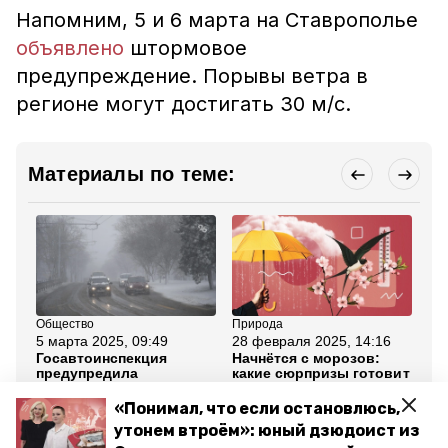
Напомним, 5 и 6 марта на Ставрополье
объявлено
штормовое
предупреждение. Порывы ветра в
регионе могут достигать 30 м/с.
Материалы по теме:
Общество
Природа
Об
5 марта 2025, 09:49
28 февраля 2025, 14:16
3 
Госавтоинспекция
Начнётся с морозов:
Пл
предупредила
какие сюрпризы готовит
ож
ставропольских
погода ставропольцам
ма
водителей о сильном
весной
«Понимал, что если остановлюсь,
ветре
утонем втроём»: юный дзюдоист из