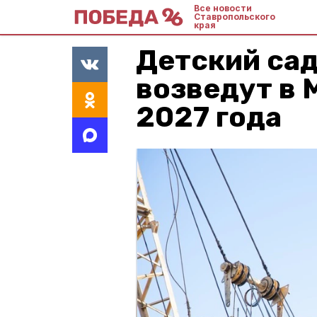
Все новости
Ставропольского
края
Детский сад
возведут в 
2027 года