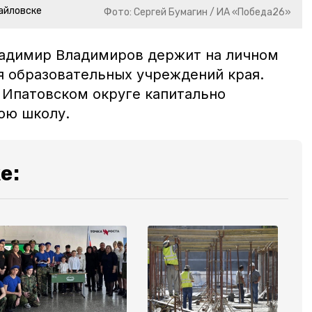
айловске
Фото: Сергей Бумагин / ИА «Победа26»
ладимир Владимиров держит на личном
я образовательных учреждений края.
в Ипатовском округе капитально
тнюю школу.
е: