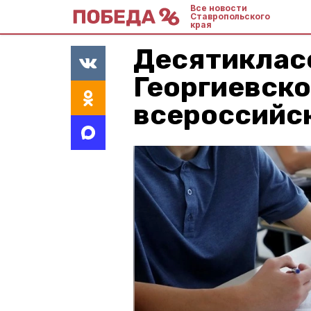
Все новости
Ставропольского
края
Десятиклас
Георгиевско
всероссийс