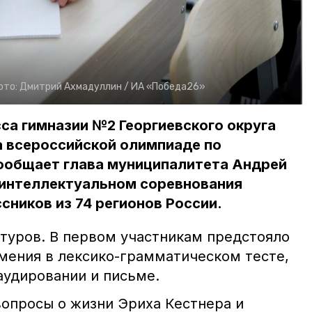
ото:
Дмитрий Ахмадуллин /
ИА «Победа26»
са гимназии №2 Георгиевского округа
а всероссийской олимпиаде по
сообщает глава муниципалитета Андрей
в интеллектуальном соревнования
сников из 74 регионов России.
 туров. В первом участникам предстояло
умения в лексико-грамматическом тесте,
аудировании и письме.
вопросы о жизни Эриха Кестнера и