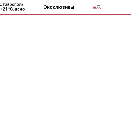
Ставрополь
Эксклюзивы
+
21
°С,
ясно