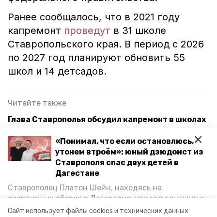
Ранее сообщалось, что в 2021 году
капремонт
проведут
в 31 школе
Ставропольского края. В период с 2026
по 2027 год планируют обновить 55
школ и 14 детсадов.
Читайте также
Глава Ставрополья обсудил капремонт в школах
на совещании с министром просвещения
«Понимал, что если остановлюсь,
Получили новые или заменили старые: более 40
утонем втроём»: юный дзюдоист из
автобусов передали школам Ставрополья
Ставрополя спас двух детей в
Дагестане
Губернатор взял на контроль строительство
Ставрополец Платон Шейн, находясь на
нового корпуса детсада в Кисловодске
спортивных сборах в Дегестане, увидел тонущих в
Каспийском море детей и бросился на помощь. По
Сайт использует файлы cookies и технических данных