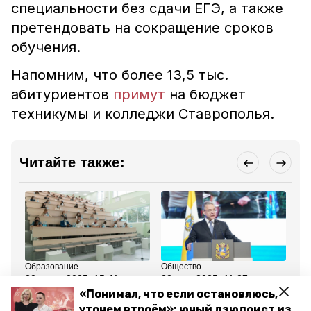
специальности без сдачи ЕГЭ, а также
претендовать на сокращение сроков
обучения.
Напомним, что более 13,5 тыс.
абитуриентов
примут
на бюджет
техникумы и колледжи Ставрополья.
Читайте также:
Образование
Общество
Об
20 июня 2025, 15:41
22 мая 2025, 11:27
31
На Ставрополье
Глава Ставрополья
Ро
«Понимал, что если остановлюсь,
создаются условия для
поручил помочь
Аб
утонем втроём»: юный дзюдоист из