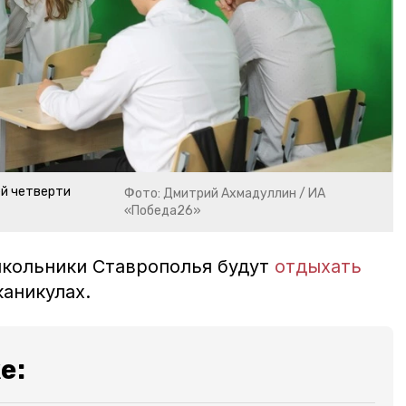
ей четверти
Фото: Дмитрий Ахмадуллин / ИА
«Победа26»
школьники Ставрополья будут
отдыхать
каникулах.
е: