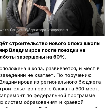
Фото:
Соцсети губернатора Ставрополья
дёт строительство нового блока школы
мир Владимиров после поездки на
работы завершены на 60%.
сположена школа, развивается, и мест в
аведении не хватает.
По поручению
Владимирова из регионального бюджета
троительство нового блока на 500 мест.
капремонт по фе
деральной программе
 систем образования» и краевой