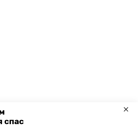
ем
я спас