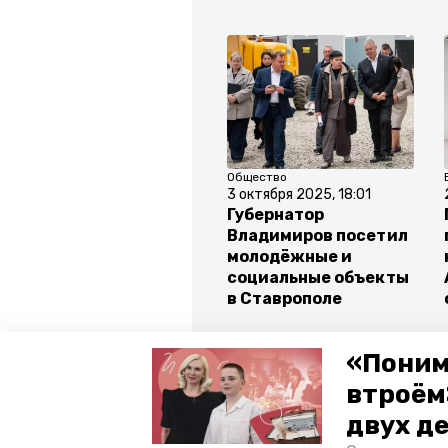
Общество
3 октября 2025, 18:01
Губернатор
Владимиров посетил
молодёжные и
социальные объекты
в Ставрополе
Все новости
«Поним
втроём
двух д
школа
ставрополь
гу