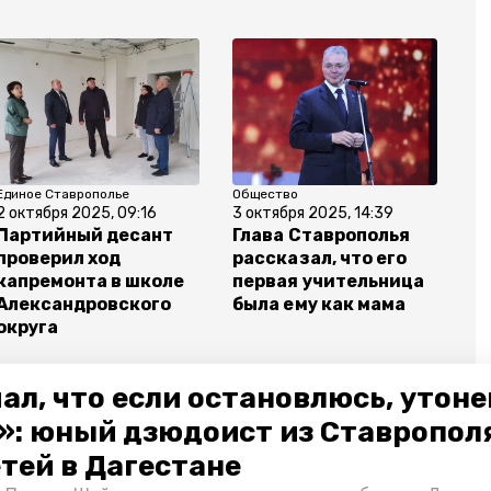
Единое Ставрополье
Общество
2 октября 2025, 09:16
3 октября 2025, 14:39
Партийный десант
Глава Ставрополья
проверил ход
рассказал, что его
капремонта в школе
первая учительница
Александровского
была ему как мама
округа
ал, что если остановлюсь, утон
»: юный дзюдоист из Ставропол
етей в Дагестане
бернатор владимир владимиров