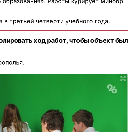
 образования».
Работы курирует минобр
 в третьей четверти учебного года.
олировать ход работ, чтобы объект был
рополья.