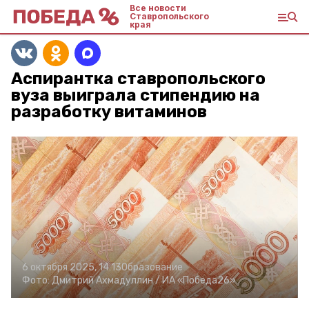
Все новости
Ставропольского
края
Аспирантка ставропольского
вуза выиграла стипендию на
разработку витаминов
6 октября 2025, 14:13
Образование
Фото:
Дмитрий Ахмадуллин /
ИА «Победа26»