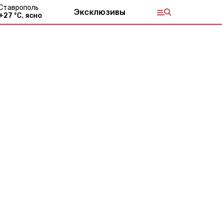
Ставрополь
Эксклюзивы
+
27
°С,
ясно