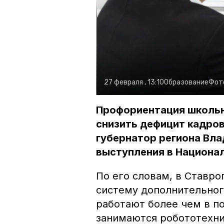
27 февраля , 13:10
Образование
Фот
Профориентация школьн
снизить дефицит кадров
губернатор региона Вл
выступления в Национал
По его словам, в Ставр
систему дополнительног
работают более чем в по
занимаются робототехни