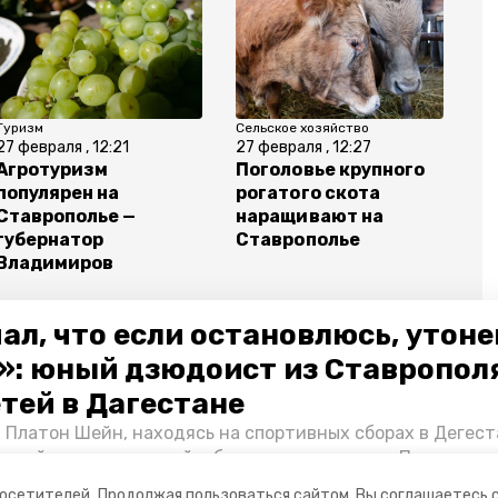
Туризм
Сельское хозяйство
27 февраля , 12:21
27 февраля , 12:27
Агротуризм
Поголовье крупного
популярен на
рогатого скота
Ставрополье —
наращивают на
губернатор
Ставрополье
Владимиров
ал, что если остановлюсь, утон
»: юный дзюдоист из Ставропол
етей в Дагестане
ование
губернатора владимир владимиров
 Платон Шейн, находясь на спортивных сборах в Дегест
аспийском море детей и бросился на помощь. По возвра
альчика пригласили в министерство образования края и
посетителей.
Продолжая пользоваться сайтом, Вы соглашаетесь 