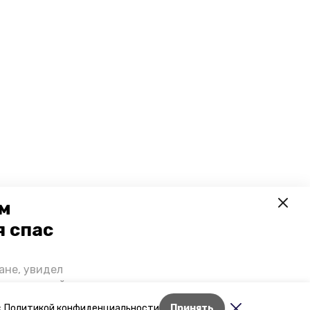
ем
я спас
ане, увидел
щении домой,
 наградили.
Лента новостей
с
Политикой конфиденциальности
Принять