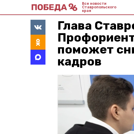
Все новости
Ставропольского
края
Глава Ставр
Профориент
поможет сн
кадров