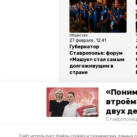
Общество
27 февраля , 12:41
Губернатор
Ставрополья: форум
«Машук» стал самым
долгоживущим в
стране
Все новости
«Поним
втроём
двух д
ставропольский край
образ
Ставрополец
тонущих в К
Авторы:
Лолита Кунижева
отважного м
Сайт использует файлы cookies и технических данных 