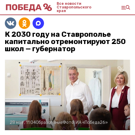
Все новости
Ставропольского
края
К 2030 году на Ставрополье
капитально отремонтируют 250
школ — губернатор
28 мая , 11:04
Образование
Фото:
ИА «Победа26»