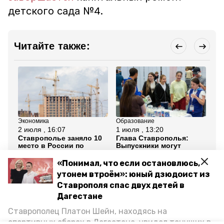
детского сада №4.
Читайте также:
Экономика
Образование
ЖК
2 июля , 16:07
1 июля , 13:20
25
Ставрополье заняло 10
Глава Ставрополья:
Бо
место в России по
Выпускники могут
из
вводу жилья за I
подать заявки на
мо
полугодие 2026 года
целевое обучение до 25
Ст
«Понимал, что если остановлюсь,
июля
го
утонем втроём»: юный дзюдоист из
Ставрополя спас двух детей в
Все новости
Дагестане
Ставрополец Платон Шейн, находясь на
рабочая поездка губернатора
спортивных сборах в Дегестане, увидел тонущих в