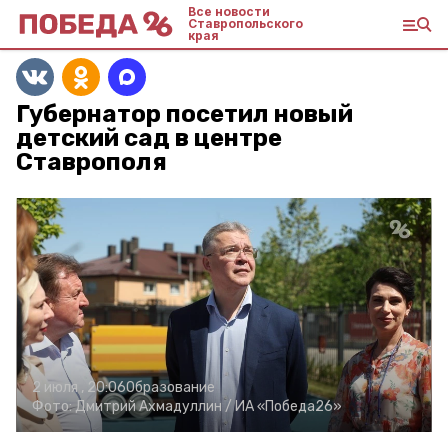
Все новости
Ставропольского
края
Губернатор посетил новый
детский сад в центре
Ставрополя
2 июля , 20:06
Образование
Фото:
Дмитрий Ахмадуллин /
ИА «Победа26»