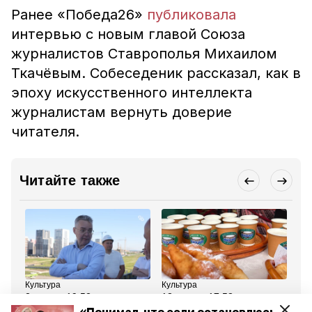
Ранее «Победа26»
публиковала
интервью с новым главой Союза
журналистов Ставрополья Михаилом
Ткачёвым. Собеседеник рассказал, как в
эпоху искусственного интеллекта
журналистам вернуть доверие
читателя.
Читайте также
Культура
Культура
Об
2 июля , 19:52
13 июня , 17:58
27
Глава Ставрополья:
Первый фестиваль
Бо