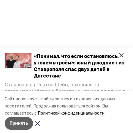
«Понимал, что если остановлюсь,
утонем втроём»: юный дзюдоист из
Ставрополя спас двух детей в
Дагестане
Ставрополец Платон Шейн, находясь на
спортивных сборах в Дегестане, увидел тонущих в
Каспийском море детей и бросился на помощь. По
Сайт использует файлы cookies и технических данных
возвращении домой, отважного мальчика
посетителей.
Продолжая пользоваться сайтом, Вы
пригласили в министерство образования края и
соглашаетесь с
Политикой конфиденциальности
наградили. Корреспондент «Победы26» пообщался
Принять
с юным героем.