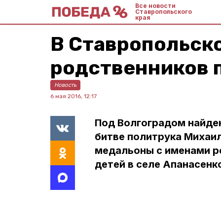
Все новости
Ставропольского
края
В Ставропольск
родственников 
Новость
6 мая 2016, 12:17
Под Волгоградом найде
битве политрука Михаил
медальоны с именами ро
детей в селе Апанасенк