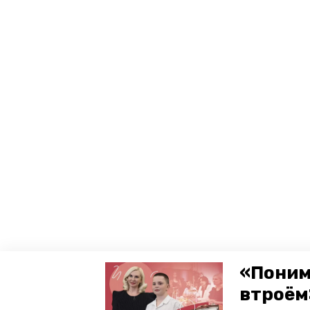
«Поним
втроём