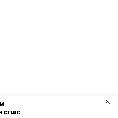
ем
я спас