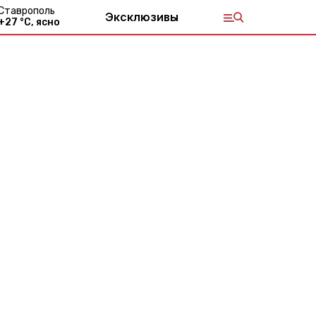
Ставрополь
Эксклюзивы
+
27
°С,
ясно